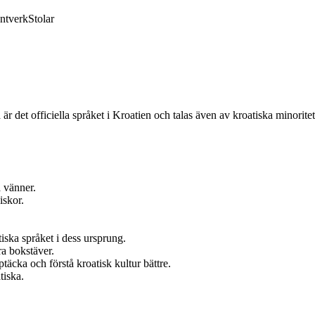
ntverk
Stolar
 är det officiella språket i Kroatien och talas även av kroatiska minoritet
 vänner.
iskor.
ska språket i dess ursprung.
ra bokstäver.
täcka och förstå kroatisk kultur bättre.
tiska.
.