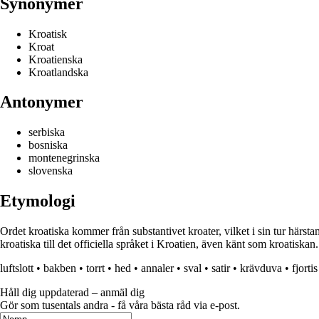
Synonymer
Kroatisk
Kroat
Kroatienska
Kroatlandska
Antonymer
serbiska
bosniska
montenegrinska
slovenska
Etymologi
Ordet kroatiska kommer från substantivet kroater, vilket i sin tur härs
kroatiska till det officiella språket i Kroatien, även känt som kroatiskan.
luftslott
•
bakben
•
torrt
•
hed
•
annaler
•
sval
•
satir
•
krävduva
•
fjortis
Håll dig uppdaterad – anmäl dig
Gör som tusentals andra - få våra bästa råd via e-post.