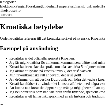
Kategorier
Elektronik
Pengar
Försäkring
Underhåll
Temperatur
Energi
Ljus
Handel
Ha
TheHousePro
Kroatiska betydelse
Ordet kroatiska refererar till det kroatiska språket på svenska. Kroatiska
Exempel på användning
Kroatiska är det officiella språket i Kroatien.
Jag lär mig kroatiska för att kunna kommunicera bättre med mina
Kroatiska är ett slaviskt språk som talas av cirka 5 miljoner männ
Jag älskar att lyssna på kroatisk musik, det är så vackert!
Min favoritkroatiska rätt är cevapi, det är så gott!
Jag drömmer om att besöka Dubrovnik och höra det vackra kroati
Kroatiska alfabetet använder det latinska alfabetet med några ext
Att kunna tala kroatiska öppnar upp många möjligheter till att upp
Jag beundrar folk som kan tala flera språk flytande, speciellt kroa
Kroatiska är ett fantastiskt språk med en rik historia och tradition