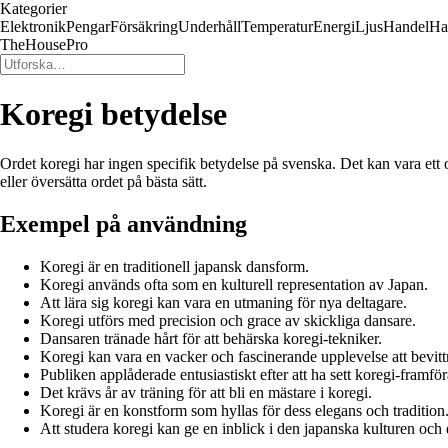
Kategorier
Elektronik
Pengar
Försäkring
Underhåll
Temperatur
Energi
Ljus
Handel
Ha
TheHousePro
Koregi betydelse
Ordet koregi har ingen specifik betydelse på svenska. Det kan vara ett or
eller översätta ordet på bästa sätt.
Exempel på användning
Koregi är en traditionell japansk dansform.
Koregi används ofta som en kulturell representation av Japan.
Att lära sig koregi kan vara en utmaning för nya deltagare.
Koregi utförs med precision och grace av skickliga dansare.
Dansaren tränade hårt för att behärska koregi-tekniker.
Koregi kan vara en vacker och fascinerande upplevelse att bevitt
Publiken applåderade entusiastiskt efter att ha sett koregi-framfö
Det krävs år av träning för att bli en mästare i koregi.
Koregi är en konstform som hyllas för dess elegans och tradition
Att studera koregi kan ge en inblick i den japanska kulturen och d