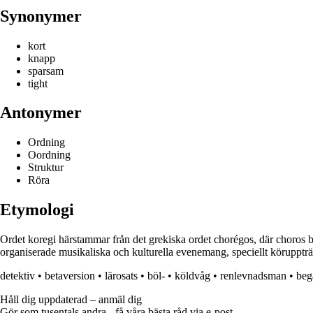
Synonymer
kort
knapp
sparsam
tight
Antonymer
Ordning
Oordning
Struktur
Röra
Etymologi
Ordet koregi härstammar från det grekiska ordet chorégos, där choros b
organiserade musikaliska och kulturella evenemang, speciellt köruppträd
detektiv
•
betaversion
•
lärosats
•
böl-
•
köldvåg
•
renlevnadsman
•
beg
Håll dig uppdaterad – anmäl dig
Gör som tusentals andra - få våra bästa råd via e-post.