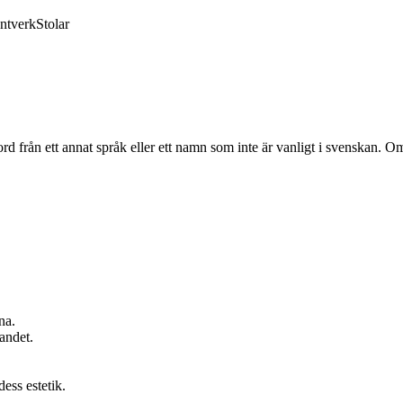
ntverk
Stolar
d från ett annat språk eller ett namn som inte är vanligt i svenskan. Om 
na.
randet.
.
ess estetik.