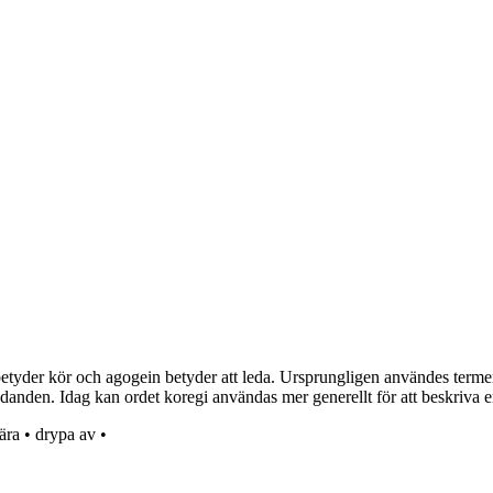
etyder kör och agogein betyder att leda. Ursprungligen användes termen
anden. Idag kan ordet koregi användas mer generellt för att beskriva en 
ära
•
drypa av
•