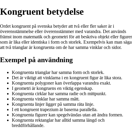
Kongruent betydelse
Ordet kongruent på svenska betyder att två eller fler saker är i
överensstämmelse eller överensstämmer med varandra. Det används
främst inom matematik och geometri för att beskriva objekt eller figurer
som är lika eller identiska i form och storlek. Exempelvis kan man säga
att två trianglar är kongruenta om de har samma vinklar och sidor.
Exempel på användning
Kongruenta trianglar har samma form och storlek.
Det är viktigt att vinklarna i en kongruent figur är lika stora.
Kongruenta polygoner kan överlappa varandra exakt.
I geometri är kongruens en viktig egenskap.
Kongruenta cirklar har samma radie och mittpunkt.
Kongruenta vinklar har samma mått.
Kongruenta linjer ligger på samma räta linje.
I ett kongruent trapezium är baserna parallella.
Kongruenta figurer kan spegelvändas utan att ändra formen.
Kongruenta rektanglar har alltid samma längd och
breddförhållande.