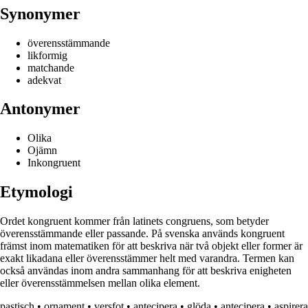
Synonymer
överensstämmande
likformig
matchande
adekvat
Antonymer
Olika
Ojämn
Inkongruent
Etymologi
Ordet kongruent kommer från latinets congruens, som betyder
överensstämmande eller passande. På svenska används kongruent
främst inom matematiken för att beskriva när två objekt eller former är
exakt likadana eller överensstämmer helt med varandra. Termen kan
också användas inom andra sammanhang för att beskriva enigheten
eller överensstämmelsen mellan olika element.
pastisch
•
ornament
•
versfot
•
antecipera
•
glöda
•
antecipera
•
aspirera