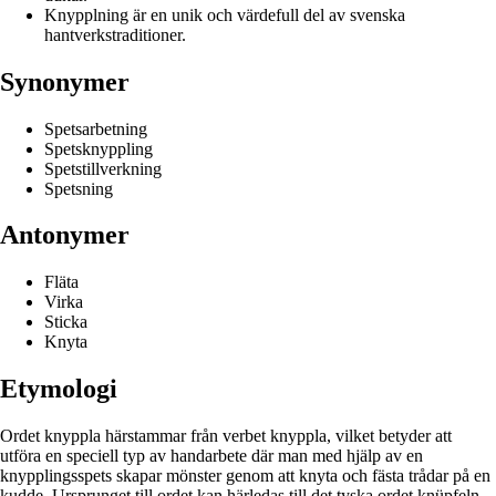
Knypplning är en unik och värdefull del av svenska
hantverkstraditioner.
Synonymer
Spetsarbetning
Spetsknyppling
Spetstillverkning
Spetsning
Antonymer
Fläta
Virka
Sticka
Knyta
Etymologi
Ordet knyppla härstammar från verbet knyppla, vilket betyder att
utföra en speciell typ av handarbete där man med hjälp av en
knypplingsspets skapar mönster genom att knyta och fästa trådar på en
kudde. Ursprunget till ordet kan härledas till det tyska ordet knüpfeln,