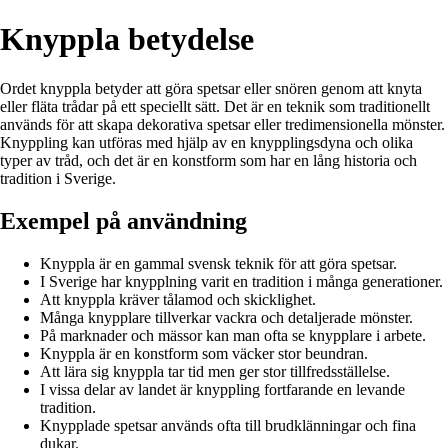
Knyppla betydelse
Ordet knyppla betyder att göra spetsar eller snören genom att knyta
eller fläta trådar på ett speciellt sätt. Det är en teknik som traditionellt
används för att skapa dekorativa spetsar eller tredimensionella mönster.
Knyppling kan utföras med hjälp av en knypplingsdyna och olika
typer av tråd, och det är en konstform som har en lång historia och
tradition i Sverige.
Exempel på användning
Knyppla är en gammal svensk teknik för att göra spetsar.
I Sverige har knypplning varit en tradition i många generationer.
Att knyppla kräver tålamod och skicklighet.
Många knypplare tillverkar vackra och detaljerade mönster.
På marknader och mässor kan man ofta se knypplare i arbete.
Knyppla är en konstform som väcker stor beundran.
Att lära sig knyppla tar tid men ger stor tillfredsställelse.
I vissa delar av landet är knyppling fortfarande en levande
tradition.
Knypplade spetsar används ofta till brudklänningar och fina
dukar.