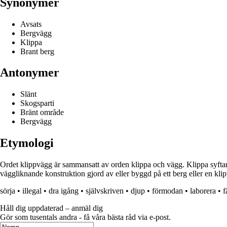
Synonymer
Avsats
Bergvägg
Klippa
Brant berg
Antonymer
Slänt
Skogsparti
Bränt område
Bergvägg
Etymologi
Ordet klippvägg är sammansatt av orden klippa och vägg. Klippa syftar p
väggliknande konstruktion gjord av eller byggd på ett berg eller en kli
sörja
•
illegal
•
dra igång
•
självskriven
•
djup
•
förmodan
•
laborera
•
f
Håll dig uppdaterad – anmäl dig
Gör som tusentals andra - få våra bästa råd via e-post.