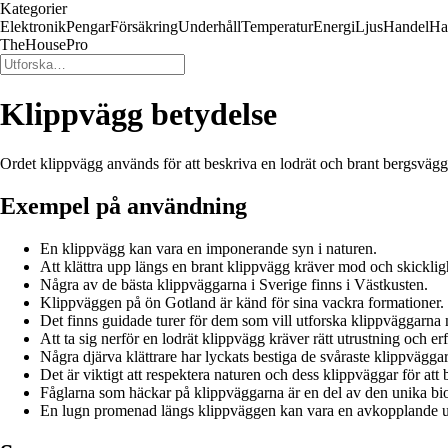
Kategorier
Elektronik
Pengar
Försäkring
Underhåll
Temperatur
Energi
Ljus
Handel
Ha
TheHousePro
Klippvägg betydelse
Ordet klippvägg används för att beskriva en lodrät och brant bergsvägg,
Exempel på användning
En klippvägg kan vara en imponerande syn i naturen.
Att klättra upp längs en brant klippvägg kräver mod och skicklig
Några av de bästa klippväggarna i Sverige finns i Västkusten.
Klippväggen på ön Gotland är känd för sina vackra formationer.
Det finns guidade turer för dem som vill utforska klippväggarna
Att ta sig nerför en lodrät klippvägg kräver rätt utrustning och er
Några djärva klättrare har lyckats bestiga de svåraste klippväggar
Det är viktigt att respektera naturen och dess klippväggar för att
Fåglarna som häckar på klippväggarna är en del av den unika bi
En lugn promenad längs klippväggen kan vara en avkopplande up