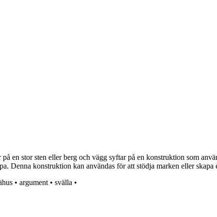
å en stor sten eller berg och vägg syftar på en konstruktion som använd
ppa. Denna konstruktion kan användas för att stödja marken eller skapa 
ähus
•
argument
•
svälla
•