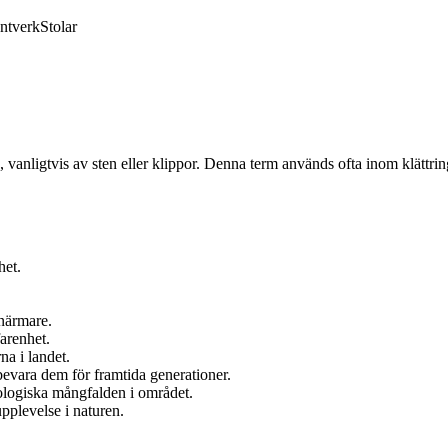
ntverk
Stolar
 vanligtvis av sten eller klippor. Denna term används ofta inom klättri
het.
 närmare.
farenhet.
na i landet.
 bevara dem för framtida generationer.
ologiska mångfalden i området.
plevelse i naturen.