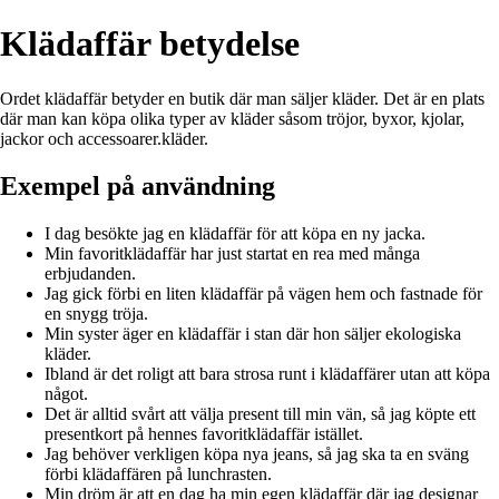
Klädaffär betydelse
Ordet klädaffär betyder en butik där man säljer kläder. Det är en plats
där man kan köpa olika typer av kläder såsom tröjor, byxor, kjolar,
jackor och accessoarer.kläder.
Exempel på användning
I dag besökte jag en klädaffär för att köpa en ny jacka.
Min favoritklädaffär har just startat en rea med många
erbjudanden.
Jag gick förbi en liten klädaffär på vägen hem och fastnade för
en snygg tröja.
Min syster äger en klädaffär i stan där hon säljer ekologiska
kläder.
Ibland är det roligt att bara strosa runt i klädaffärer utan att köpa
något.
Det är alltid svårt att välja present till min vän, så jag köpte ett
presentkort på hennes favoritklädaffär istället.
Jag behöver verkligen köpa nya jeans, så jag ska ta en sväng
förbi klädaffären på lunchrasten.
Min dröm är att en dag ha min egen klädaffär där jag designar