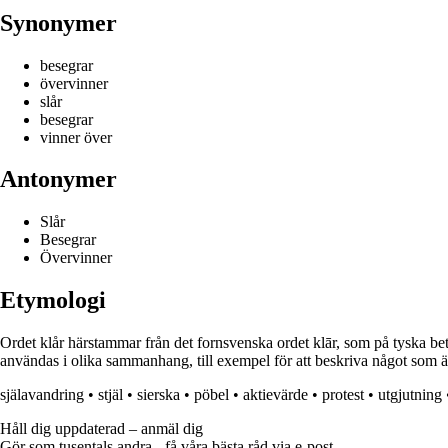
Synonymer
besegrar
övervinner
slår
besegrar
vinner över
Antonymer
Slår
Besegrar
Övervinner
Etymologi
Ordet klår härstammar från det fornsvenska ordet klār, som på tyska bety
användas i olika sammanhang, till exempel för att beskriva något som är
själavandring
•
stjäl
•
sierska
•
pöbel
•
aktievärde
•
protest
•
utgjutning
Håll dig uppdaterad – anmäl dig
Gör som tusentals andra - få våra bästa råd via e-post.