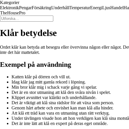
Kategorier
Elektronik
Pengar
Försäkring
Underhåll
Temperatur
Energi
Ljus
Handel
Ha
TheHousePro
Klår betydelse
Ordet klår kan betyda att besegra eller övervinna någon eller något. Det
inte det här mattetalet.
Exempel på användning
Katten klår på dörren och vill ut.
Idag klår jag mitt gamla rekord i löpning.
Min bror klår mig i schack varje gång vi spelar.
Det är en stor utmaning att klå den svåra nivån i spelet.
Klippet avsnittet var klårikt och underhållande.
Det är viktigt att klå sina rädslor för att växa som person.
Genom hårt arbete och envishet kan man klå alla hinder.
Att klå ett träd kan vara en utmaning utan rätt verktyg.
Under tävlingen visade hon att hon verkligen kan klå sina motst
Det är inte lätt att klå en expert på deras eget område.