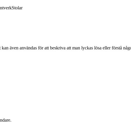
ntverk
Stolar
 kan även användas för att beskriva att man lyckas lösa eller förstå någ
åndare.