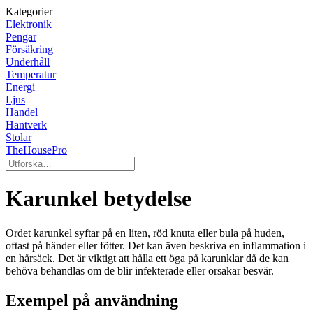
Kategorier
Elektronik
Pengar
Försäkring
Underhåll
Temperatur
Energi
Ljus
Handel
Hantverk
Stolar
TheHousePro
Karunkel betydelse
Ordet karunkel syftar på en liten, röd knuta eller bula på huden,
oftast på händer eller fötter. Det kan även beskriva en inflammation i
en hårsäck. Det är viktigt att hålla ett öga på karunklar då de kan
behöva behandlas om de blir infekterade eller orsakar besvär.
Exempel på användning