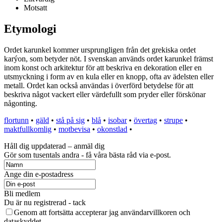
Motsatt
Etymologi
Ordet karunkel kommer ursprungligen från det grekiska ordet
karýon, som betyder nöt. I svenskan används ordet karunkel främst
inom konst och arkitektur för att beskriva en dekoration eller en
utsmyckning i form av en kula eller en knopp, ofta av ädelsten eller
metall. Ordet kan också användas i överförd betydelse för att
beskriva något vackert eller värdefullt som pryder eller förskönar
någonting.
flortunn
•
gäld
•
stå på sig
•
blå
•
isobar
•
övertag
•
strupe
•
maktfullkomlig
•
motbevisa
•
okonstlad
•
Håll dig uppdaterad – anmäl dig
Gör som tusentals andra - få våra bästa råd via e-post.
Ange din e-postadress
Bli medlem
Du är nu registrerad - tack
Genom att fortsätta accepterar jag användarvillkoren och
dataskyddet.