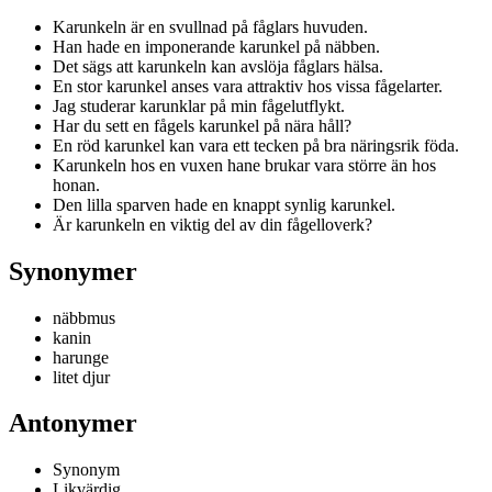
Karunkeln är en svullnad på fåglars huvuden.
Han hade en imponerande karunkel på näbben.
Det sägs att karunkeln kan avslöja fåglars hälsa.
En stor karunkel anses vara attraktiv hos vissa fågelarter.
Jag studerar karunklar på min fågelutflykt.
Har du sett en fågels karunkel på nära håll?
En röd karunkel kan vara ett tecken på bra näringsrik föda.
Karunkeln hos en vuxen hane brukar vara större än hos
honan.
Den lilla sparven hade en knappt synlig karunkel.
Är karunkeln en viktig del av din fågelloverk?
Synonymer
näbbmus
kanin
harunge
litet djur
Antonymer
Synonym
Likvärdig