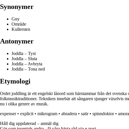
Synonymer
Gny
Område
Kullersten
Antonymer
Joddla – Tyst
Joddla – Sluta
Joddla – Avbryta
Joddla – Tona ned
Etymologi
Ordet joddling är ett engelskt lånord som härstammar från det svenska or
folkmusiktraditioner. Tekniken innebär att sångaren sjunger växelvis me
nu i olika genrer av musik.
expenser
•
explicit
•
mikrogram
•
abradera
•
satir
•
spinndoktor
•
amora
Håll dig uppdaterad – anmäl dig
Gör som tusentals andra - få våra bästa råd via e-post.