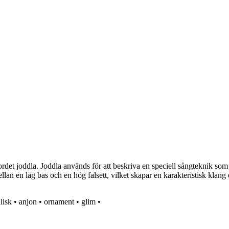
det joddla. Joddla används för att beskriva en speciell sångteknik som t
llan en låg bas och en hög falsett, vilket skapar en karakteristisk klan
lisk
•
anjon
•
ornament
•
glim
•