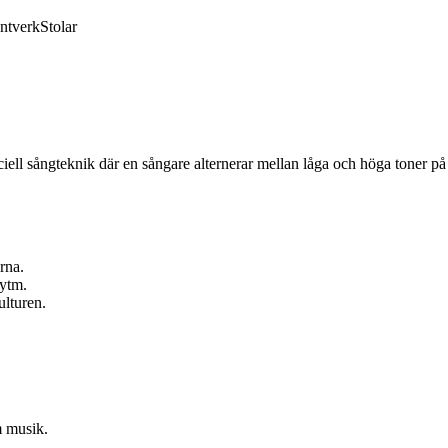
ntverk
Stolar
ciell sångteknik där en sångare alternerar mellan låga och höga toner på
rna.
rytm.
ulturen.
m musik.