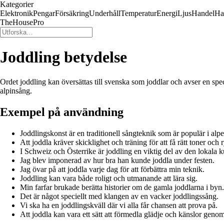
Kategorier
Elektronik
Pengar
Försäkring
Underhåll
Temperatur
Energi
Ljus
Handel
Ha
TheHousePro
Joddling betydelse
Ordet joddling kan översättas till svenska som joddlar och avser en spe
alpinsång.
Exempel på användning
Joddlingskonst är en traditionell sångteknik som är populär i alpe
Att joddla kräver skicklighet och träning för att få rätt toner och 
I Schweiz och Österrike är joddling en viktig del av den lokala k
Jag blev imponerad av hur bra han kunde joddla under festen.
Jag övar på att joddla varje dag för att förbättra min teknik.
Joddling kan vara både roligt och utmanande att lära sig.
Min farfar brukade berätta historier om de gamla joddlarna i byn.
Det är något speciellt med klangen av en vacker joddlingssång.
Vi ska ha en joddlingskväll där vi alla får chansen att prova på.
Att joddla kan vara ett sätt att förmedla glädje och känslor geno