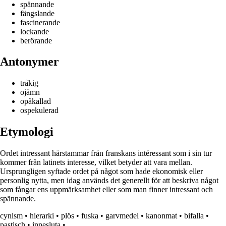
spännande
fängslande
fascinerande
lockande
berörande
Antonymer
tråkig
ojämn
opåkallad
ospekulerad
Etymologi
Ordet intressant härstammar från franskans intéressant som i sin tur
kommer från latinets interesse, vilket betyder att vara mellan.
Ursprungligen syftade ordet på något som hade ekonomisk eller
personlig nytta, men idag används det generellt för att beskriva något
som fångar ens uppmärksamhet eller som man finner intressant och
spännande.
cynism
•
hierarki
•
plös
•
fuska
•
garvmedel
•
kanonmat
•
bifalla
•
pastisch
•
innesluta
•