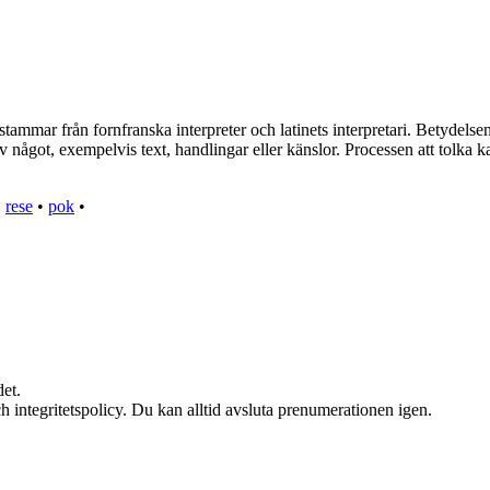
ammar från fornfranska interpreter och latinets interpretari. Betydelsen a
v något, exempelvis text, handlingar eller känslor. Processen att tolka 
•
rese
•
pok
•
et.
h integritetspolicy. Du kan alltid avsluta prenumerationen igen.