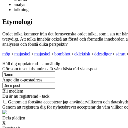
analys
tolkning
Etymologi
Ordet tolka kommer från det fornsvenska ordet tulka, som i sin tur härst
tvetydigt. Att tolka innebär också att förstå och förmedla innebörden a
analysera och förstå olika perspektiv.
mög
•
majuskel
•
majuskel
•
bombhot
•
eklektisk
•
ödesdiger
•
särart
Håll dig uppdaterad – anmäl dig
Gör som tusentals andra - få våra bästa råd via e-post.
Ange din e-postadress
Bli medlem
Du är nu registrerad - tack
Genom att fortsätta accepterar jag användarvillkoren och dataskydd
Genom att registrera dig för nyhetsbrevet accepterar du våra villkor oc
Dela glädjen
X