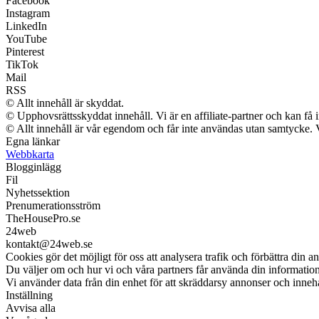
Facebook
Instagram
LinkedIn
YouTube
Pinterest
TikTok
Mail
RSS
© Allt innehåll är skyddat.
© Upphovsrättsskyddat innehåll. Vi är en affiliate-partner och kan få 
© Allt innehåll är vår egendom och får inte användas utan samtycke. Vi 
Egna länkar
Webbkarta
Blogginlägg
Fil
Nyhetssektion
Prenumerationsström
TheHousePro.se
24web
kontakt@24web.se
Cookies gör det möjligt för oss att analysera trafik och förbättra din a
Du väljer om och hur vi och våra partners får använda din informati
Vi använder data från din enhet för att skräddarsy annonser och innehål
Inställning
Avvisa alla