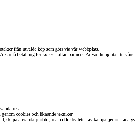
intäkter från utvalda köp som görs via vår webbplats.
kan få betalning för köp via affärspartners. Användning utan tillstånd är
nvändarresa.
on genom cookies och liknande tekniker
l, skapa användarprofiler, mäta effektiviteten av kampanjer och analyser