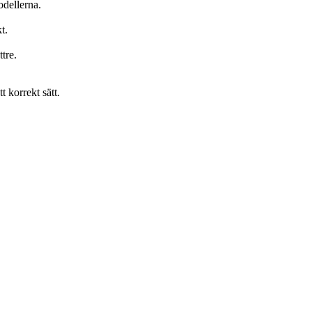
odellerna.
t.
tre.
t korrekt sätt.