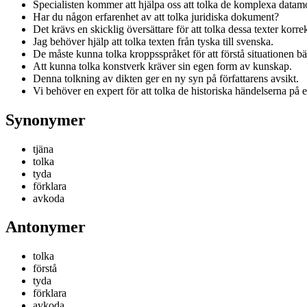
Specialisten kommer att hjälpa oss att tolka de komplexa datam
Har du någon erfarenhet av att tolka juridiska dokument?
Det krävs en skicklig översättare för att tolka dessa texter korrek
Jag behöver hjälp att tolka texten från tyska till svenska.
De måste kunna tolka kroppsspråket för att förstå situationen bät
Att kunna tolka konstverk kräver sin egen form av kunskap.
Denna tolkning av dikten ger en ny syn på författarens avsikt.
Vi behöver en expert för att tolka de historiska händelserna på et
Synonymer
tjäna
tolka
tyda
förklara
avkoda
Antonymer
tolka
förstå
tyda
förklara
avkoda