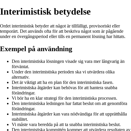
Interimistisk betydelse
Ordet interimistisk betyder att något är tillfälligt, provisoriskt eller
temporärt. Det används ofta för att beskriva något som är pågående
under en övergångsperiod eller tills en permanent lösning har hittats.
Exempel på användning
Den interimistiska lösningen visade sig vara mer långvarig än
förväntat.
Under den interimistiska perioden ska vi utvärdera olika
alternativ.
Det är viktigt att ha en plan för den interimistiska fasen.
Interimistiska åtgärder kan behövas för att hantera snabba
förändringar.
Vi bör ha en klar strategi för den interimistiska processen.
Den interimistiska ledningen har fattat beslut om att genomföra
förändringar.
Interimistiska åtgärder kan vara nödvändiga för att upprätthålla
stabilitet.
Vi måste vara beredda på att ta snabba interimistiska beslut.
Den interimistiska kommittén kommer att utvärdera resultaten av