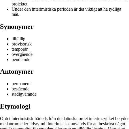
projektet.
Under den interimistiska perioden är det viktigt att ha tydliga
mål.
Synonymer
tillfällig
provisorisk
temporär
övergående
pendlande
Antonymer
permanent
bestående
stadigvarande
Etymologi
Ordet interimistisk härleds från det latinska ordet interim, vilket betyder
mellanrum eller tidsrymd. Interimistisk används för att beskriva något
som är temporärt, för stunden eller som en tillfällig lösning. Uttrycket