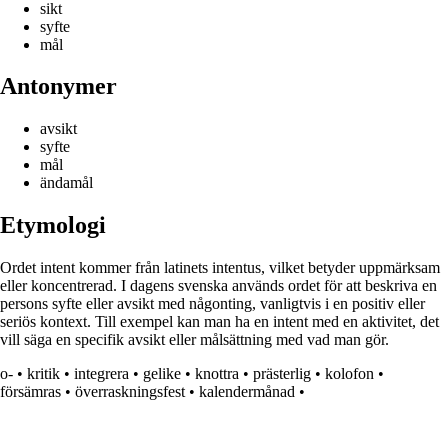
sikt
syfte
mål
Antonymer
avsikt
syfte
mål
ändamål
Etymologi
Ordet intent kommer från latinets intentus, vilket betyder uppmärksam
eller koncentrerad. I dagens svenska används ordet för att beskriva en
persons syfte eller avsikt med någonting, vanligtvis i en positiv eller
seriös kontext. Till exempel kan man ha en intent med en aktivitet, det
vill säga en specifik avsikt eller målsättning med vad man gör.
o-
•
kritik
•
integrera
•
gelike
•
knottra
•
prästerlig
•
kolofon
•
försämras
•
överraskningsfest
•
kalendermånad
•