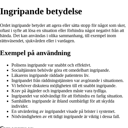
Ingripande betydelse
Ordet ingripande betyder att agera eller sätta stopp för något som sker,
oftast i syfte att lösa en situation eller förhindra något negativt från att
hända. Det kan användas i olika sammanhang, till exempel inom
rättsväsendet, sjukvården eller i vardagen.
Exempel på användning
Polisens ingripande var snabbt och effektivt.
Socialtjänsten behövde göra ett omedelbart ingripande.
Läkarens ingripande räddade patientens liv.
Ingripandet från räddningstjänsten var avgörande i situationen.
Vi behöver diskutera möjligheten till ett snabbt ingripande.
Krav på åtgärder och ingripanden måste vara tydliga.
Ingripandet var nödvändigt för att förhindra en farlig situation.
Samhällets ingripande är ibland oumbärligt för att skydda
individer.
En utvärdering av ingripandet visade på brister i systemet.
Nödvändigheten av ett tidigt ingripande är viktig i dessa fall.