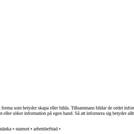
 forma som betyder skapa eller bilda. Tillsammans bildar de ordet inform
mot eller söker information på egen hand. Så att informera sig betyder allt
ntänka
•
stamort
•
arbetsbefriad
•