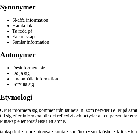
Synonymer
Skaffa information
Hämta fakta
Ta reda på
Få kunskap
Samlar information
Antonymer
Desinformera sig
Dölja sig
Undanhålla information
Förvilla sig
Etymologi
Ordet informera sig kommer från latinets in- som betyder i eller på samt
till sig efter informera blir det reflexivt och betyder att en person tar e
kunskap eller förståelse i ett ämne.
tankspridd
•
trim
•
utrensa
•
knota
•
kantänka
•
smaklöshet
•
kritik
•
ka