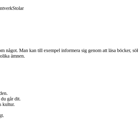
ntverk
Stolar
 om något. Man kan till exempel informera sig genom att läsa böcker, söka
 olika ämnen.
den.
du går dit.
s kultur.
gt.