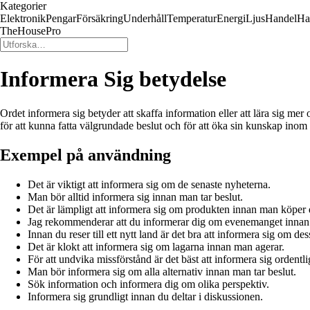
Kategorier
Elektronik
Pengar
Försäkring
Underhåll
Temperatur
Energi
Ljus
Handel
Ha
TheHousePro
Informera Sig betydelse
Ordet informera sig betyder att skaffa information eller att lära sig mer
för att kunna fatta välgrundade beslut och för att öka sin kunskap inom
Exempel på användning
Det är viktigt att informera sig om de senaste nyheterna.
Man bör alltid informera sig innan man tar beslut.
Det är lämpligt att informera sig om produkten innan man köper 
Jag rekommenderar att du informerar dig om evenemanget innan 
Innan du reser till ett nytt land är det bra att informera sig om des
Det är klokt att informera sig om lagarna innan man agerar.
För att undvika missförstånd är det bäst att informera sig ordentli
Man bör informera sig om alla alternativ innan man tar beslut.
Sök information och informera dig om olika perspektiv.
Informera sig grundligt innan du deltar i diskussionen.