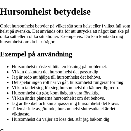
Hursomhelst betydelse
Ordet hursomhelst betyder på vilket sätt som helst eller i vilket fall som
helst på svenska. Det används ofta för att uttrycka att något kan ske på
olika sätt eller i olika situationer. Exempelvis: Du kan kontakta mig
hursomhelst om du har frågor.
Exempel på användning
Hursomhelst måste vi hitta en lösning på problemet.
Vi kan diskutera det hursomhelst det passar dig.
Jag är redo att hjälpa till hursomhelst det behövs.
Det spelar ingen roll när vi går, hursomhelst fungerar för mig.
Vi kan ta det steg för steg hursomhelst du känner dig redo.
Hursomhelst du gör, kom ihåg att vara försiktig.
Vi kan ändra planerna hursomhelst om det behövs.
Jag är flexibel och kan anpassa mig hursomhelst det krävs.
Tiden är inte avgörande, hursomhelst slutresultatet är det
viktigaste.
Hursomhelst du väljer att lösa det, står jag bakom dig.