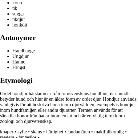
kona
tik
sugga
tikdjur
honkött
Antonymer
Handbagge
Ungdjur
Hanne
Hingst
Etymologi
Ordet hondjur härstammar från fornsvenskans hundhiur, där hundh
betyder hund och hiur är en äldre form av ordet djur. Hondjur används
vanligtvis för att beskriva hona inom djurvärlden, exempelvis hondjur
inom hundfamiljen eller andra djurarter. Termen används för att
särskilja honor från hanar inom en art och är en viktig term inom
zoologi och djurvetenskap.
knaper
•
syfte
•
skans
•
härlighet
•
landamären
•
maktfullkomlig
•
reagera
•
fantasilös
•