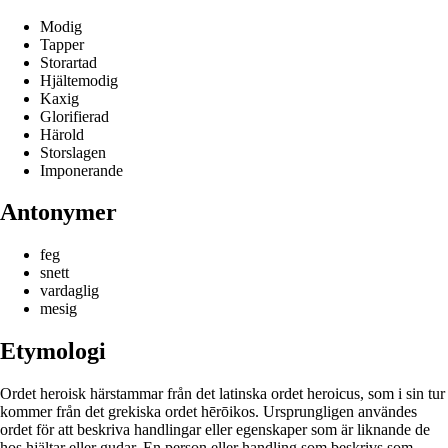
Modig
Tapper
Storartad
Hjältemodig
Kaxig
Glorifierad
Härold
Storslagen
Imponerande
Antonymer
feg
snett
vardaglig
mesig
Etymologi
Ordet heroisk härstammar från det latinska ordet heroicus, som i sin tur
kommer från det grekiska ordet hērōikos. Ursprungligen användes
ordet för att beskriva handlingar eller egenskaper som är liknande de
hos hjältar eller gudar. En person eller handling som beskrivs som