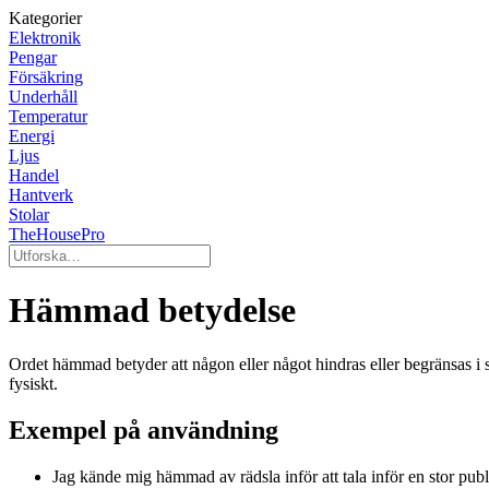
Kategorier
Elektronik
Pengar
Försäkring
Underhåll
Temperatur
Energi
Ljus
Handel
Hantverk
Stolar
TheHousePro
Hämmad betydelse
Ordet hämmad betyder att någon eller något hindras eller begränsas i si
fysiskt.
Exempel på användning
Jag kände mig hämmad av rädsla inför att tala inför en stor publ