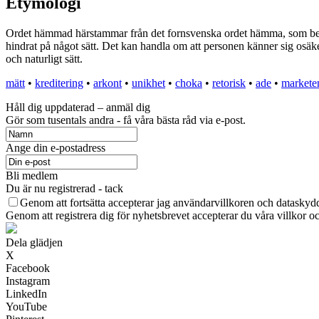
Etymologi
Ordet hämmad härstammar från det fornsvenska ordet hämma, som betyde
hindrat på något sätt. Det kan handla om att personen känner sig osäker,
och naturligt sätt.
mätt
•
kreditering
•
arkont
•
unikhet
•
choka
•
retorisk
•
ade
•
marketen
Håll dig uppdaterad – anmäl dig
Gör som tusentals andra - få våra bästa råd via e-post.
Ange din e-postadress
Bli medlem
Du är nu registrerad - tack
Genom att fortsätta accepterar jag användarvillkoren och dataskydd
Genom att registrera dig för nyhetsbrevet accepterar du våra villkor oc
Dela glädjen
X
Facebook
Instagram
LinkedIn
YouTube