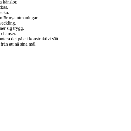
a känslor.
ckas.
acka.
nför nya utmaningar.
veckling.
ner sig trygg.
 chanser.
tera det på ett konstruktivt sätt.
rån att nå sina mål.