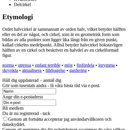
Delcirkel
Etymologi
Ordet halvcirkel är sammansatt av orden halv, vilket betyder hälften
eller en del av något, och cirkel, som är en geometrisk form som
bildas av alla punkter som ligger lika långt från en given punkt,
kallad cirkelns medelpunkt. Alltså betyder halvcirkel bokstavligen
hälften av en cirkel och beskriver en halvdel av en cirkelformad
figur.
gorma
•
utrensa
•
enfant terrible
•
mög
•
finfördela
•
inrymma
•
skrynkla
•
aktualisera
•
tilldragelse
•
gardering
•
Håll dig uppdaterad – anmäl dig
Gör som tusentals andra - få våra bästa råd via e-post.
Ange din e-postadress
Bli medlem
Du är nu registrerad - tack
Genom att fortsätta accepterar jag användarvillkoren och
dataskyddet.
Genom att registrera dig för nyhetsbrevet accepterar du våra villkor