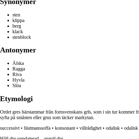
Synonymer
sten
klippa
berg
klack
stenblock
Antonymer
Älska
Ragga
Riva
Hyvla
Slöa
Etymologi
Ordet gres härstammar från fornsvenskans grīs, som i sin tur kommer f
syfta på småsten eller grus som täcker markytan.
successivt
•
fästmanssoffa
•
konsonant
•
villrådighet
•
odalisk
•
odalisk
Håll dig uppdaterad – anmäl dig