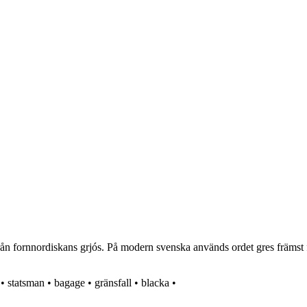
rån fornnordiskans grjós. På modern svenska används ordet gres främst f
•
statsman
•
bagage
•
gränsfall
•
blacka
•