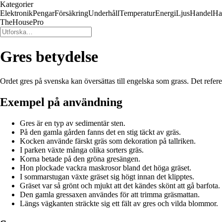
Kategorier
Elektronik
Pengar
Försäkring
Underhåll
Temperatur
Energi
Ljus
Handel
Ha
TheHousePro
Gres betydelse
Ordet gres på svenska kan översättas till engelska som grass. Det refere
Exempel på användning
Gres är en typ av sedimentär sten.
På den gamla gården fanns det en stig täckt av gräs.
Kocken använde färskt gräs som dekoration på tallriken.
I parken växte många olika sorters gräs.
Korna betade på den gröna gresängen.
Hon plockade vackra maskrosor bland det höga gräset.
I sommarstugan växte gräset sig högt innan det klipptes.
Gräset var så grönt och mjukt att det kändes skönt att gå barfota.
Den gamla gressaxen användes för att trimma gräsmattan.
Längs vägkanten sträckte sig ett fält av gres och vilda blommor.