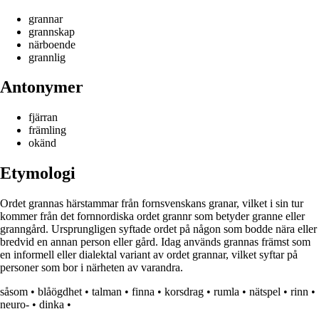
grannar
grannskap
närboende
grannlig
Antonymer
fjärran
främling
okänd
Etymologi
Ordet grannas härstammar från fornsvenskans granar, vilket i sin tur
kommer från det fornnordiska ordet grannr som betyder granne eller
granngård. Ursprungligen syftade ordet på någon som bodde nära eller
bredvid en annan person eller gård. Idag används grannas främst som
en informell eller dialektal variant av ordet grannar, vilket syftar på
personer som bor i närheten av varandra.
såsom
•
blåögdhet
•
talman
•
finna
•
korsdrag
•
rumla
•
nätspel
•
rinn
•
neuro-
•
dinka
•