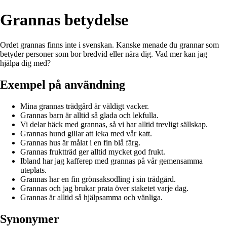
Grannas betydelse
Ordet grannas finns inte i svenskan. Kanske menade du grannar som
betyder personer som bor bredvid eller nära dig. Vad mer kan jag
hjälpa dig med?
Exempel på användning
Mina grannas trädgård är väldigt vacker.
Grannas barn är alltid så glada och lekfulla.
Vi delar häck med grannas, så vi har alltid trevligt sällskap.
Grannas hund gillar att leka med vår katt.
Grannas hus är målat i en fin blå färg.
Grannas fruktträd ger alltid mycket god frukt.
Ibland har jag kafferep med grannas på vår gemensamma
uteplats.
Grannas har en fin grönsaksodling i sin trädgård.
Grannas och jag brukar prata över staketet varje dag.
Grannas är alltid så hjälpsamma och vänliga.
Synonymer