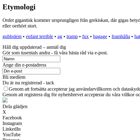
Etymologi
Ordet gigantisk kommer ursprungligen från grekiskan, där gigas betyder 
eller oerhört stort.
gubbslem
•
enfant terrible
•
ag
•
tramp
•
fux
•
bagage
•
framhålla
•
hat
Håll dig uppdaterad – anmäl dig
Gör som tusentals andra - få våra bästa råd via e-post.
Ange din e-postadress
Bli medlem
Du är nu registrerad - tack
Genom att fortsätta accepterar jag användarvillkoren och dataskydd
Genom att registrera dig för nyhetsbrevet accepterar du våra villkor oc
Dela glädjen
X
Facebook
Instagram
LinkedIn
YouTube