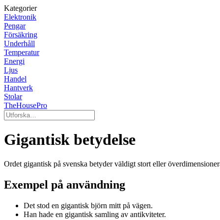
Kategorier
Elektronik
Pengar
Försäkring
Underhåll
Temperatur
Energi
Ljus
Handel
Hantverk
Stolar
TheHousePro
Gigantisk betydelse
Ordet gigantisk på svenska betyder väldigt stort eller överdimensionera
Exempel på användning
Det stod en gigantisk björn mitt på vägen.
Han hade en gigantisk samling av antikviteter.