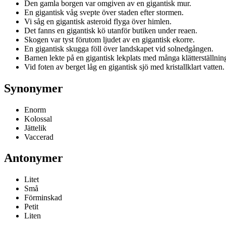
Den gamla borgen var omgiven av en gigantisk mur.
En gigantisk våg svepte över staden efter stormen.
Vi såg en gigantisk asteroid flyga över himlen.
Det fanns en gigantisk kö utanför butiken under reaen.
Skogen var tyst förutom ljudet av en gigantisk ekorre.
En gigantisk skugga föll över landskapet vid solnedgången.
Barnen lekte på en gigantisk lekplats med många klätterställnin
Vid foten av berget låg en gigantisk sjö med kristallklart vatten.
Synonymer
Enorm
Kolossal
Jättelik
Vaccerad
Antonymer
Litet
Små
Förminskad
Petit
Liten