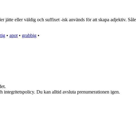
jätte eller väldig och suffixet -isk används för att skapa adjektiv. Såle
tig
•
apot
•
grabbig
•
et.
h integritetspolicy. Du kan alltid avsluta prenumerationen igen.