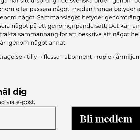
a har sitt ursprung i de svenska orden genom o
genom eller passera något, medan tränga betyder 
 igenom något. Sammanslaget betyder genomträng
sera något på ett genomgripande sätt. Det kan a
trakta sammanhang för att beskriva att något helt
 når igenom något annat.
ldragelse
•
tilly-
•
flossa
•
abonnent
•
rupie
•
årmiljon
äl dig
d via e-post.
Bli medlem