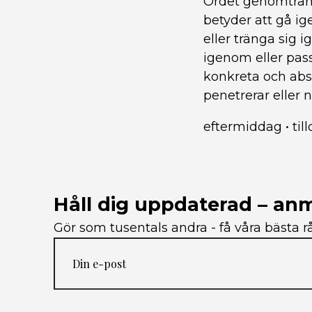
Ordet genomträng
betyder att gå i
eller tränga sig
igenom eller pas
konkreta och abs
penetrerar eller
eftermiddag
•
til
Håll dig uppdaterad – anm
Gör som tusentals andra - få våra bästa rå