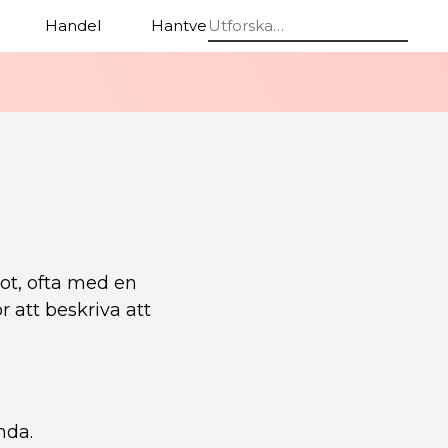
Handel
Hantverk
Stolar
ot, ofta med en
r att beskriva att
nda.