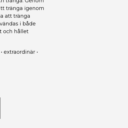
ch tränga. Genom
att tränga igenom
a att tränga
nvändas i både
 och hållet
•
extraordinär
•