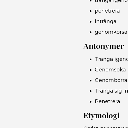
tränga igen
penetrera
intränga
genomkorsa
Antonymer
Tränga ige
Genomsöka
Genomborra
Tränga sig i
Penetrera
Etymologi