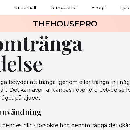
Underhåll
Temperatur
Energi
Ljus
THEHOUSEPRO
omtränga
delse
a betyder att tränga igenom eller tränga in i någ
kraft. Det kan även användas i överförd betydelse fö
 något på djupet.
 användning
i hennes blick försökte hon genomtränga det okä