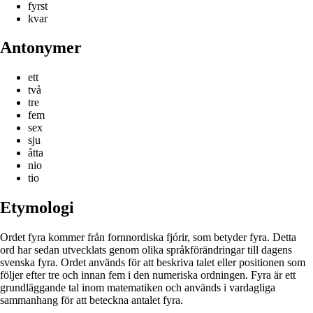
fyrst
kvar
Antonymer
ett
två
tre
fem
sex
sju
åtta
nio
tio
Etymologi
Ordet fyra kommer från fornnordiska fjórir, som betyder fyra. Detta
ord har sedan utvecklats genom olika språkförändringar till dagens
svenska fyra. Ordet används för att beskriva talet eller positionen som
följer efter tre och innan fem i den numeriska ordningen. Fyra är ett
grundläggande tal inom matematiken och används i vardagliga
sammanhang för att beteckna antalet fyra.