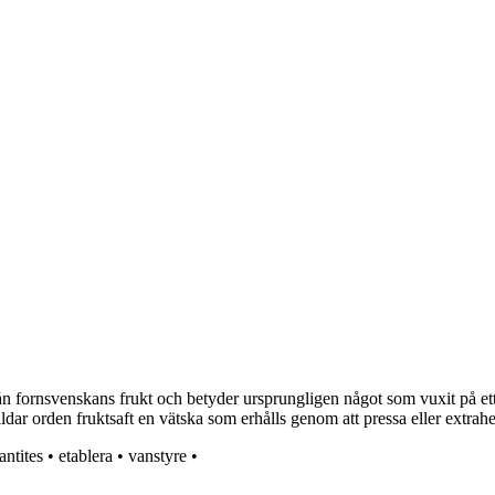
ån fornsvenskans frukt och betyder ursprungligen något som vuxit på et
ildar orden fruktsaft en vätska som erhålls genom att pressa eller extraher
antites
•
etablera
•
vanstyre
•