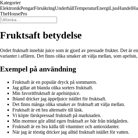
Kategorier
Elektronik
Pengar
Försäkring
Underhåll
Temperatur
Energi
Ljus
Handel
Ha
TheHousePro
Fruktsaft betydelse
Ordet fruktsaft innebär juice som är gjord av pressade frukter. Det är e
varianter i affären. Det finns olika smaker att välja mellan, som apelsin
Exempel på användning
Fruktsaft är en populär dryck på sommaren.
Jag gillar att blanda olika sorters fruktsaft.
Min favoritfruktsaft är apelsinjuice.
Ibland dricker jag äppeljuice istället för fruktsaft.
Det finns många olika smaker av fruktsaft att välja mellan.
Fruktsaft är ett bra alternativ till läsk.
Vi köpte färskpressad fruktsaft på marknaden.
Min mormor gör alltid egen fruktsaft av bär från trädgården.
Fruktsaft är en bra källa till vitaminer och antioxidanter.
När jag är törstig dricker jag alltid fruktsaft istället för vatten.