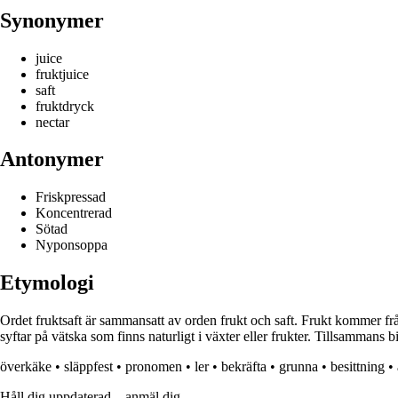
Synonymer
juice
fruktjuice
saft
fruktdryck
nectar
Antonymer
Friskpressad
Koncentrerad
Sötad
Nyponsoppa
Etymologi
Ordet fruktsaft är sammansatt av orden frukt och saft. Frukt kommer fr
syftar på vätska som finns naturligt i växter eller frukter. Tillsammans b
överkäke
•
släppfest
•
pronomen
•
ler
•
bekräfta
•
grunna
•
besittning
•
Håll dig uppdaterad – anmäl dig