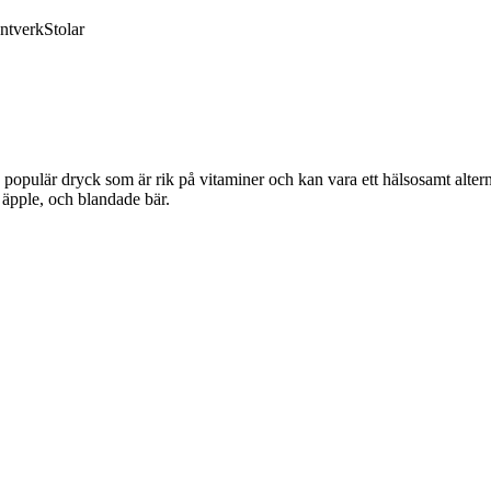
ntverk
Stolar
n populär dryck som är rik på vitaminer och kan vara ett hälsosamt alter
, äpple, och blandade bär.