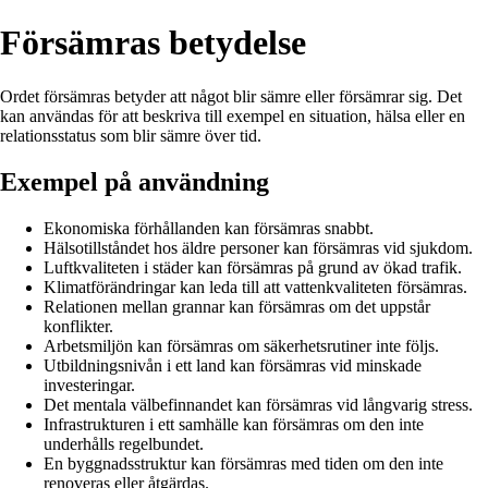
Försämras betydelse
Ordet försämras betyder att något blir sämre eller försämrar sig. Det
kan användas för att beskriva till exempel en situation, hälsa eller en
relationsstatus som blir sämre över tid.
Exempel på användning
Ekonomiska förhållanden kan försämras snabbt.
Hälsotillståndet hos äldre personer kan försämras vid sjukdom.
Luftkvaliteten i städer kan försämras på grund av ökad trafik.
Klimatförändringar kan leda till att vattenkvaliteten försämras.
Relationen mellan grannar kan försämras om det uppstår
konflikter.
Arbetsmiljön kan försämras om säkerhetsrutiner inte följs.
Utbildningsnivån i ett land kan försämras vid minskade
investeringar.
Det mentala välbefinnandet kan försämras vid långvarig stress.
Infrastrukturen i ett samhälle kan försämras om den inte
underhålls regelbundet.
En byggnadsstruktur kan försämras med tiden om den inte
renoveras eller åtgärdas.