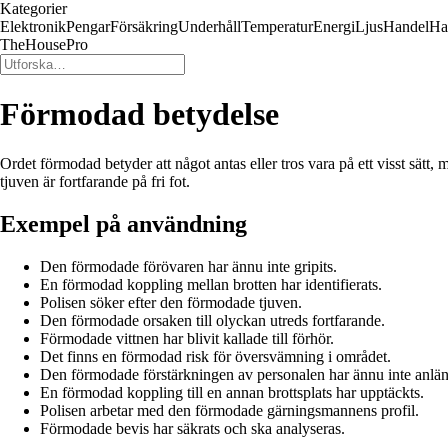
Kategorier
Elektronik
Pengar
Försäkring
Underhåll
Temperatur
Energi
Ljus
Handel
Ha
TheHousePro
Förmodad betydelse
Ordet förmodad betyder att något antas eller tros vara på ett visst sätt
tjuven är fortfarande på fri fot.
Exempel på användning
Den förmodade förövaren har ännu inte gripits.
En förmodad koppling mellan brotten har identifierats.
Polisen söker efter den förmodade tjuven.
Den förmodade orsaken till olyckan utreds fortfarande.
Förmodade vittnen har blivit kallade till förhör.
Det finns en förmodad risk för översvämning i området.
Den förmodade förstärkningen av personalen har ännu inte anlän
En förmodad koppling till en annan brottsplats har upptäckts.
Polisen arbetar med den förmodade gärningsmannens profil.
Förmodade bevis har säkrats och ska analyseras.