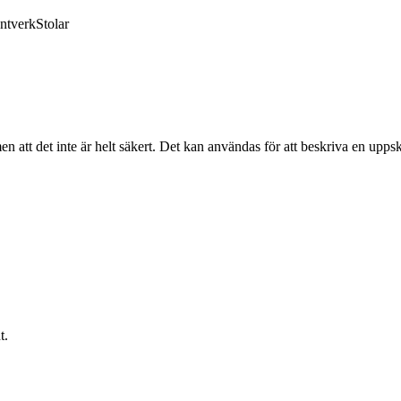
ntverk
Stolar
, men att det inte är helt säkert. Det kan användas för att beskriva en u
t.