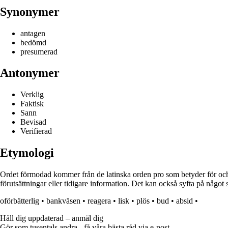
Synonymer
antagen
bedömd
presumerad
Antonymer
Verklig
Faktisk
Sann
Bevisad
Verifierad
Etymologi
Ordet förmodad kommer från de latinska orden pro som betyder för och mo
förutsättningar eller tidigare information. Det kan också syfta på något s
oförbätterlig
•
bankväsen
•
reagera
•
lisk
•
plös
•
bud
•
absid
•
Håll dig uppdaterad – anmäl dig
Gör som tusentals andra - få våra bästa råd via e-post.