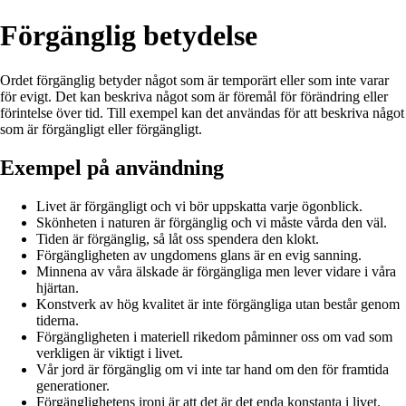
Förgänglig betydelse
Ordet förgänglig betyder något som är temporärt eller som inte varar
för evigt. Det kan beskriva något som är föremål för förändring eller
förintelse över tid. Till exempel kan det användas för att beskriva något
som är förgängligt eller förgängligt.
Exempel på användning
Livet är förgängligt och vi bör uppskatta varje ögonblick.
Skönheten i naturen är förgänglig och vi måste vårda den väl.
Tiden är förgänglig, så låt oss spendera den klokt.
Förgängligheten av ungdomens glans är en evig sanning.
Minnena av våra älskade är förgängliga men lever vidare i våra
hjärtan.
Konstverk av hög kvalitet är inte förgängliga utan består genom
tiderna.
Förgängligheten i materiell rikedom påminner oss om vad som
verkligen är viktigt i livet.
Vår jord är förgänglig om vi inte tar hand om den för framtida
generationer.
Förgänglighetens ironi är att det är det enda konstanta i livet.