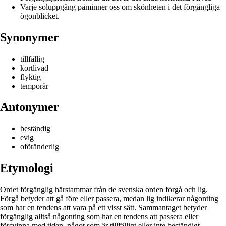
Varje soluppgång påminner oss om skönheten i det förgängliga
ögonblicket.
Synonymer
tillfällig
kortlivad
flyktig
temporär
Antonymer
beständig
evig
oföränderlig
Etymologi
Ordet förgänglig härstammar från de svenska orden förgå och lig.
Förgå betyder att gå före eller passera, medan lig indikerar någonting
som har en tendens att vara på ett visst sätt. Sammantaget betyder
förgänglig alltså någonting som har en tendens att passera eller
försvinna med tiden, något som är tillfälligt eller inte beständigt.