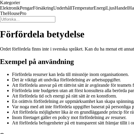
Kategorier
Elektronik
Pengar
Försäkring
Underhåll
Temperatur
Energi
Ljus
Handel
Ha
TheHousePro
Förfördela betydelse
Ordet förfördela finns inte i svenska språket. Kan du ha menat ett annat 
Exempel på användning
Förfördela resurser kan leda till missnöje inom organisationen.
Det är viktigt att undvika förfördelning av arbetsuppgifter.
Att förfördela ansvar på ett rättvist sätt är avgörande för teamets
Förfördela inte budgeten utan att först konsultera alla berörda par
Att förfördela tid och energi på rätt sätt är en konstform.
En orättvis förfördelning av uppmärksamhet kan skapa spänninga
Var noga med att inte förfördela uppgifter baserat på personliga p
Att förfördela möjligheter lika är en grundläggande princip för rät
Inom företaget gäller en policy mot förfördelning av resurser.
Att förfördela befogenheter på ett transparent sätt främjar tillit i 