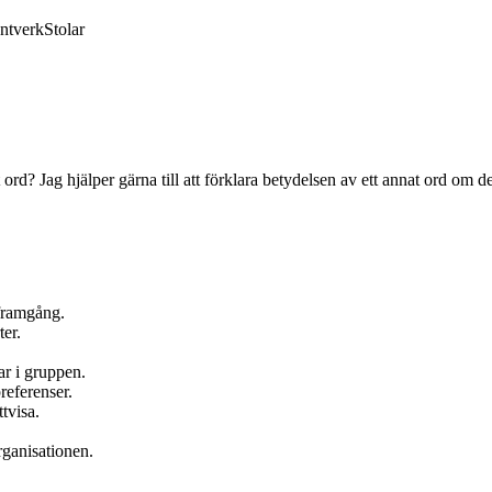
ntverk
Stolar
ord? Jag hjälper gärna till att förklara betydelsen av ett annat ord om d
 framgång.
ter.
r i gruppen.
referenser.
tvisa.
organisationen.