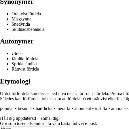
Synonymer
Orättvist fördela
Missgynna
Snedvrida
Skillnadsbehandla
Antonymer
Utdela
Jämlikt fördela
Sprida jämlikt
Rättvist fördela
Etymologi
Ordet förfördela kan brytas ned i två delar: för- och -fördela. Prefixet f
Således kan förfördela tolkas som att fördela på ett orättvist eller felakti
populär
•
besudla
•
badflicka
•
hierarki
•
abonnent
•
instifta
•
amoralisk
Håll dig uppdaterad – anmäl dig
Gör som tusentals andra - få våra bästa råd via e-post.