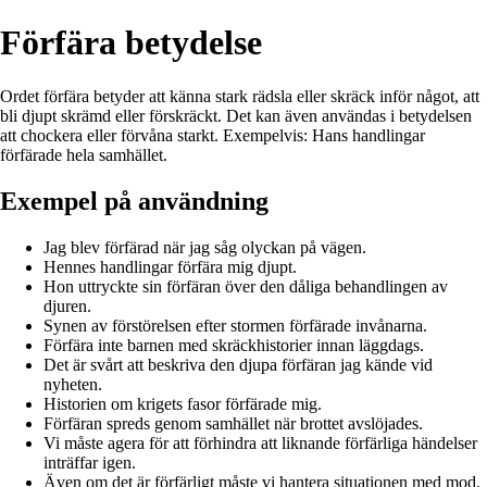
Förfära betydelse
Ordet förfära betyder att känna stark rädsla eller skräck inför något, att
bli djupt skrämd eller förskräckt. Det kan även användas i betydelsen
att chockera eller förvåna starkt. Exempelvis: Hans handlingar
förfärade hela samhället.
Exempel på användning
Jag blev förfärad när jag såg olyckan på vägen.
Hennes handlingar förfära mig djupt.
Hon uttryckte sin förfäran över den dåliga behandlingen av
djuren.
Synen av förstörelsen efter stormen förfärade invånarna.
Förfära inte barnen med skräckhistorier innan läggdags.
Det är svårt att beskriva den djupa förfäran jag kände vid
nyheten.
Historien om krigets fasor förfärade mig.
Förfäran spreds genom samhället när brottet avslöjades.
Vi måste agera för att förhindra att liknande förfärliga händelser
inträffar igen.
Även om det är förfärligt måste vi hantera situationen med mod.