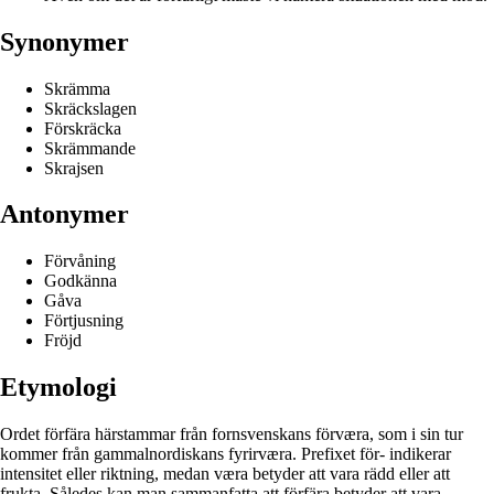
Synonymer
Skrämma
Skräckslagen
Förskräcka
Skrämmande
Skrajsen
Antonymer
Förvåning
Godkänna
Gåva
Förtjusning
Fröjd
Etymologi
Ordet förfära härstammar från fornsvenskans förværa, som i sin tur
kommer från gammalnordiskans fyrirværa. Prefixet för- indikerar
intensitet eller riktning, medan væra betyder att vara rädd eller att
frukta. Således kan man sammanfatta att förfära betyder att vara