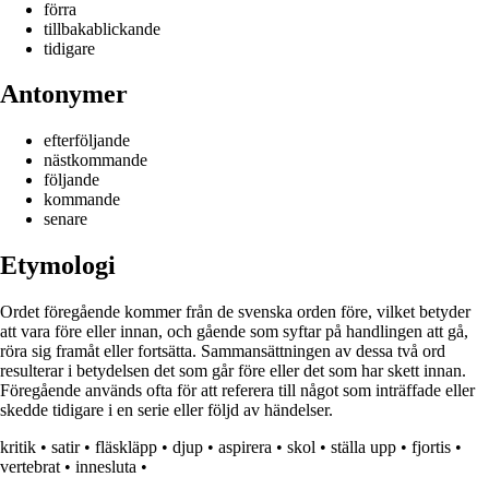
förra
tillbakablickande
tidigare
Antonymer
efterföljande
nästkommande
följande
kommande
senare
Etymologi
Ordet föregående kommer från de svenska orden före, vilket betyder
att vara före eller innan, och gående som syftar på handlingen att gå,
röra sig framåt eller fortsätta. Sammansättningen av dessa två ord
resulterar i betydelsen det som går före eller det som har skett innan.
Föregående används ofta för att referera till något som inträffade eller
skedde tidigare i en serie eller följd av händelser.
kritik
•
satir
•
fläskläpp
•
djup
•
aspirera
•
skol
•
ställa upp
•
fjortis
•
vertebrat
•
innesluta
•