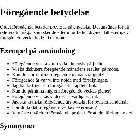
Föregående betydelse
Ordet föregående betyder previous på engelska. Det används för att
referera till något som skedde eller inträffade tidigare. Till exempel: I
föregående vecka hade vi ett möte.
Exempel på användning
Föregående vecka var mycket intensiv på jobbet.
Vi ska diskutera föregående månadens resultat på mötet.
Kan du skicka mig föregående månads rapport?
Föregående år var vi inte nöjda med försäljningen.
Jag har läst igenom föregående kapitel i boken.
Kan du påminna mig om föregående veckas planer?
Föregående veckas väder var ovanligt varmt.
Jag ska granska föregående års bokslut för revisionsändamål.
Har du kollat föregående veckas leveranser?
Vi måste utvärdera föregående projekt för att dra lärdom av det.
Synonymer