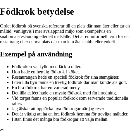
Födkrok betydelse
Ordet födkrok på svenska refererar till en plats där man äter eller tar en
måltid, vanligtvis i mer avslappnad miljö som exempelvis en
snabbmatsrestaurang eller ett matställe. Det är en informell term för en
restaurang eller en matplats där man kan äta snabbt eller enkelt.
Exempel på användning
Födkroken var fylld med läckra rätter.
Hon hade en hemlig födkrok i köket.
Restaurangen hade en speciell födkrok för sina stamgäster.
I den lilla byn fanns en trevlig födkrok där man kunde äta gott.
En bra födkrok har en varierad meny.
Det lilla caféet hade en mysig födkrok med fin inredning.
Vid torget fanns en populär födkrok som serverade traditionella
rätter.
Jag älskar att upptäcka nya födkrogar när jag reser.
Det är viktigt att ha en bra födkrok hemma för trevliga måltider.
I stan finns det många bra födkrogar att välja mellan.