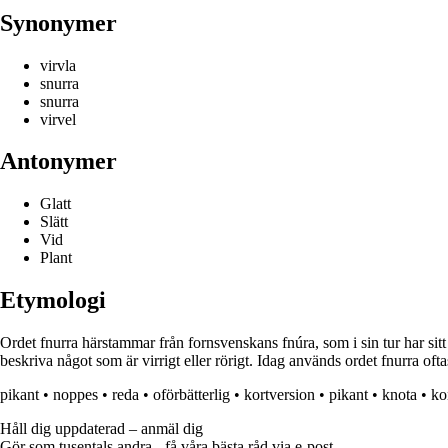
Synonymer
virvla
snurra
snurra
virvel
Antonymer
Glatt
Slätt
Vid
Plant
Etymologi
Ordet fnurra härstammar från fornsvenskans fnúra, som i sin tur har sitt
beskriva något som är virrigt eller rörigt. Idag används ordet fnurra oftas
pikant
•
noppes
•
reda
•
oförbätterlig
•
kortversion
•
pikant
•
knota
•
ko
Håll dig uppdaterad – anmäl dig
Gör som tusentals andra - få våra bästa råd via e-post.