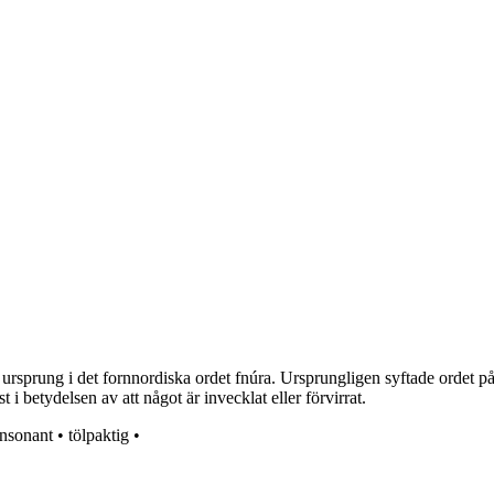
 ursprung i det fornnordiska ordet fnúra. Ursprungligen syftade ordet på 
t i betydelsen av att något är invecklat eller förvirrat.
nsonant
•
tölpaktig
•