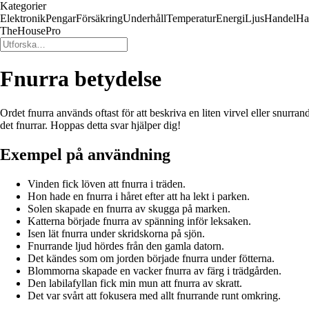
Kategorier
Elektronik
Pengar
Försäkring
Underhåll
Temperatur
Energi
Ljus
Handel
Ha
TheHousePro
Fnurra betydelse
Ordet fnurra används oftast för att beskriva en liten virvel eller snurr
det fnurrar. Hoppas detta svar hjälper dig!
Exempel på användning
Vinden fick löven att fnurra i träden.
Hon hade en fnurra i håret efter att ha lekt i parken.
Solen skapade en fnurra av skugga på marken.
Katterna började fnurra av spänning inför leksaken.
Isen lät fnurra under skridskorna på sjön.
Fnurrande ljud hördes från den gamla datorn.
Det kändes som om jorden började fnurra under fötterna.
Blommorna skapade en vacker fnurra av färg i trädgården.
Den labilafyllan fick min mun att fnurra av skratt.
Det var svårt att fokusera med allt fnurrande runt omkring.