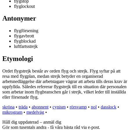
flygstop
flyglockout
Antonymer
flygförsening
flygavbrott
flygblockad
luftfartsstrejk
Etymologi
Ordet flygstrejk består av orden flyg och strejk. Flyg syftar på att
resa med flygplan, medan strejk betyder en organiserad
arbetsnedläggelse där arbetstagare vägrar att arbeta tills deras krav är
uppfyllda. Således refererar flygstrejk till en situation där personalen
som arbetar inom flygbranschen går i strejk, vilket leder till inställda
eller försenade flyg.
skröna
•
träda
•
abonnent
•
cynism
•
rörsvamp
•
nol
•
dasslock
•
mikrogram
•
medelväg
•
Håll dig uppdaterad – anmäl dig
Gör som tusentals andra - få våra bästa råd via e-post.