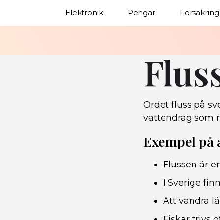
Elektronik
Pengar
Försäkring
Flus
Ordet fluss på sve
vattendrag som ri
Exempel på
Flussen är en
I Sverige fin
Att vandra l
Fiskar trivs o