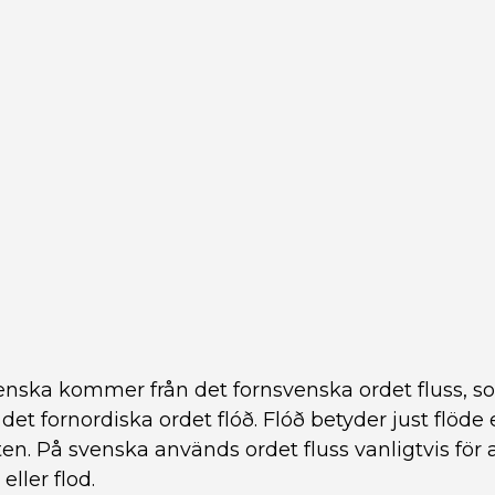
enska kommer från det fornsvenska ordet fluss, so
et fornordiska ordet flóð. Flóð betyder just flöde e
. På svenska används ordet fluss vanligtvis för a
eller flod.