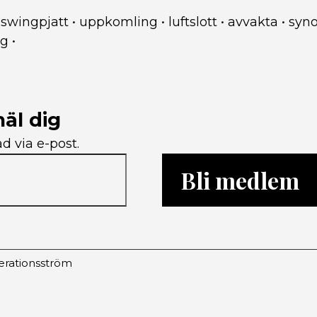
•
swingpjatt
•
uppkomling
•
luftslott
•
avvakta
•
syn
ng
•
äl dig
d via e-post.
Bli medlem
rationsström