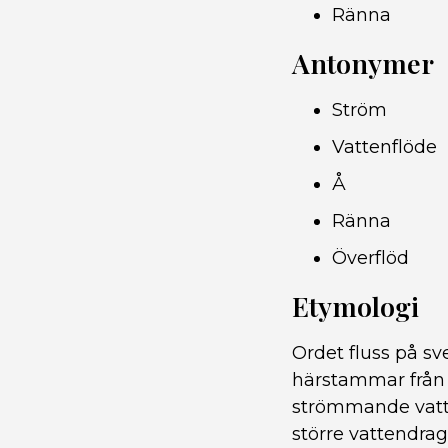
Ränna
Antonymer
Ström
Vattenflöde
Å
Ränna
Överflöd
Etymologi
Ordet fluss på sv
härstammar från d
strömmande vatten
större vattendrag 