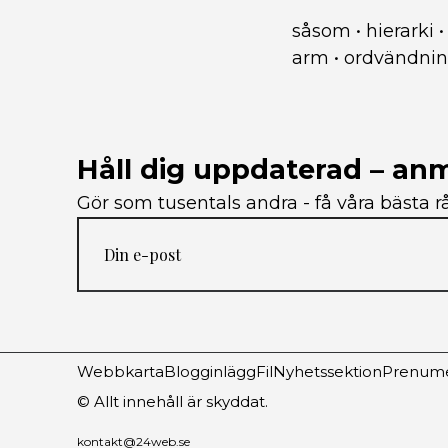
såsom
•
hierarki
arm
•
ordvändni
Håll dig uppdaterad – anm
Gör som tusentals andra - få våra bästa rå
Webbkarta
Blogginlägg
Fil
Nyhetssektion
Prenume
© Allt innehåll är skyddat.
kontakt@24web.se