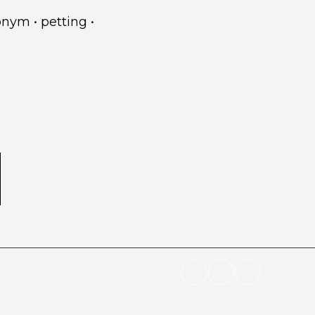
onym
•
petting
•