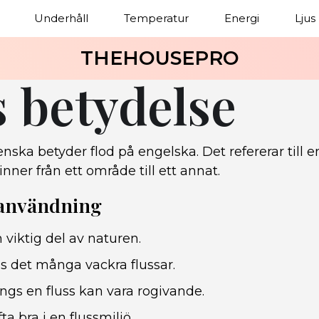
Underhåll
Temperatur
Energi
Ljus
THEHOUSEPRO
s betydelse
nska betyder flod på engelska. Det refererar till e
nner från ett område till ett annat.
 användning
 viktig del av naturen.
ns det många vackra flussar.
ängs en fluss kan vara rogivande.
fta bra i en flussmiljö.