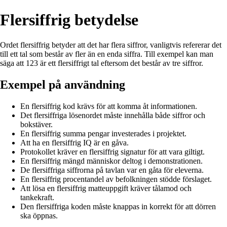
Flersiffrig betydelse
Ordet flersiffrig betyder att det har flera siffror, vanligtvis refererar det
till ett tal som består av fler än en enda siffra. Till exempel kan man
säga att 123 är ett flersiffrigt tal eftersom det består av tre siffror.
Exempel på användning
En flersiffrig kod krävs för att komma åt informationen.
Det flersiffriga lösenordet måste innehålla både siffror och
bokstäver.
En flersiffrig summa pengar investerades i projektet.
Att ha en flersiffrig IQ är en gåva.
Protokollet kräver en flersiffrig signatur för att vara giltigt.
En flersiffrig mängd människor deltog i demonstrationen.
De flersiffriga siffrorna på tavlan var en gåta för eleverna.
En flersiffrig procentandel av befolkningen stödde förslaget.
Att lösa en flersiffrig matteuppgift kräver tålamod och
tankekraft.
Den flersiffriga koden måste knappas in korrekt för att dörren
ska öppnas.