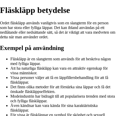
Fläskläpp betydelse
Ordet fläskläpp används vanligtvis som en slangterm för en person
som har stora eller fylliga läppar. Det kan ibland användas på ett
nedlåtande eller nedsättande sätt, så det är viktigt att vara medveten om
detta när man använder ordet.
Exempel på användning
Fläskläpp är en slangterm som används för att beskriva någon
med fylliga läppar.
Att ha naturliga fläskläpp kan vara en attraktiv egenskap för
vissa människor.
Vissa personer väljer att få en läppfillersbehandling för att få
fläskläppar.
Det finns olika metoder för att förstärka sina läppar och få det
önskade fläskläppseffekten.
Modeindustrin har bidragit till att popularisera trenden med stora
och fylliga fläskläppar.
Även kändisar kan vara kända för sina karaktäristiska
fläskläppar.
För vissa är fläskläppar en symbol för skönhet och sexuell