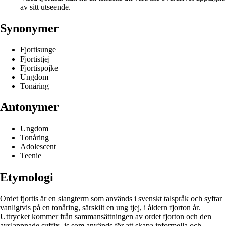
av sitt utseende.
Synonymer
Fjortisunge
Fjortistjej
Fjortispojke
Ungdom
Tonåring
Antonymer
Ungdom
Tonåring
Adolescent
Teenie
Etymologi
Ordet fjortis är en slangterm som används i svenskt talspråk och syftar
vanligtvis på en tonåring, särskilt en ung tjej, i åldern fjorton år.
Uttrycket kommer från sammansättningen av ordet fjorton och den
avslappnade suffix -is som används för att skapa informella och