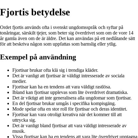
Fjortis betydelse
Ordet fjortis används ofta i svenskt ungdomsspråk och syftar på
tonåringar, särskilt tjejer, som beter sig överdrivet som om de vore 14
år gamla även om de är äldre. Det kan användas på ett nedlåtande sätt
för att beskriva någon som uppfattas som barnslig eller ytlig.
Exempel på användning
Fjortisar brukar ofta klä sig i trendiga kläder.
Det är vanligt att fjortisar är väldigt intresserade av sociala
medier.
Fjortisar kan ha en tendens att vara väldigt rastlösa.
Ibland kan fjortisar upplevas som lite överdrivet dramatiska.
Det är viktigt att inte generalisera alla ungdomar som fjortisar.
En del fjortisar brukar umgås i specifika kompisgäng.
Mode spelar ofta en stor roll för fjortisar och deras identitet.
Fjortisar kan vara otroligt kreativa när det kommer till att
uttrycka sig.
Det är vanligt bland fjortisar att vara väldigt intresserade av
musik.
Vissa fjortisar kan ha en tendens att vara lite överdrivet upptagna