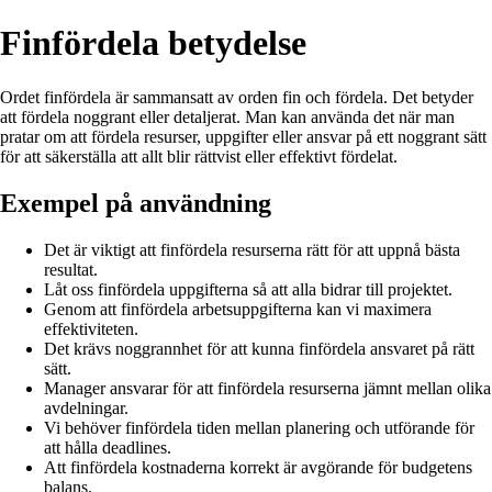
Finfördela betydelse
Ordet finfördela är sammansatt av orden fin och fördela. Det betyder
att fördela noggrant eller detaljerat. Man kan använda det när man
pratar om att fördela resurser, uppgifter eller ansvar på ett noggrant sätt
för att säkerställa att allt blir rättvist eller effektivt fördelat.
Exempel på användning
Det är viktigt att finfördela resurserna rätt för att uppnå bästa
resultat.
Låt oss finfördela uppgifterna så att alla bidrar till projektet.
Genom att finfördela arbetsuppgifterna kan vi maximera
effektiviteten.
Det krävs noggrannhet för att kunna finfördela ansvaret på rätt
sätt.
Manager ansvarar för att finfördela resurserna jämnt mellan olika
avdelningar.
Vi behöver finfördela tiden mellan planering och utförande för
att hålla deadlines.
Att finfördela kostnaderna korrekt är avgörande för budgetens
balans.