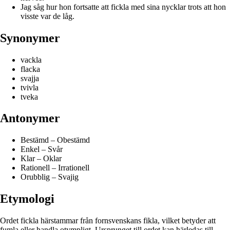
Jag såg hur hon fortsatte att fickla med sina nycklar trots att hon
visste var de låg.
Synonymer
vackla
flacka
svajja
tvivla
tveka
Antonymer
Bestämd – Obestämd
Enkel – Svår
Klar – Oklar
Rationell – Irrationell
Orubblig – Svajig
Etymologi
Ordet fickla härstammar från fornsvenskans fikla, vilket betyder att
fumla eller handla otympligt. Ursprunget till ordet kan härledas till