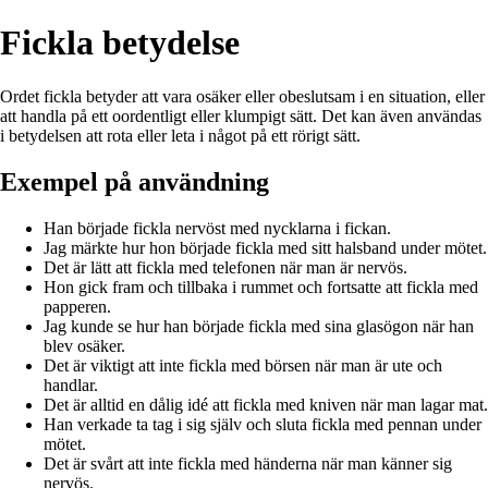
Fickla betydelse
Ordet fickla betyder att vara osäker eller obeslutsam i en situation, eller
att handla på ett oordentligt eller klumpigt sätt. Det kan även användas
i betydelsen att rota eller leta i något på ett rörigt sätt.
Exempel på användning
Han började fickla nervöst med nycklarna i fickan.
Jag märkte hur hon började fickla med sitt halsband under mötet.
Det är lätt att fickla med telefonen när man är nervös.
Hon gick fram och tillbaka i rummet och fortsatte att fickla med
papperen.
Jag kunde se hur han började fickla med sina glasögon när han
blev osäker.
Det är viktigt att inte fickla med börsen när man är ute och
handlar.
Det är alltid en dålig idé att fickla med kniven när man lagar mat.
Han verkade ta tag i sig själv och sluta fickla med pennan under
mötet.
Det är svårt att inte fickla med händerna när man känner sig
nervös.