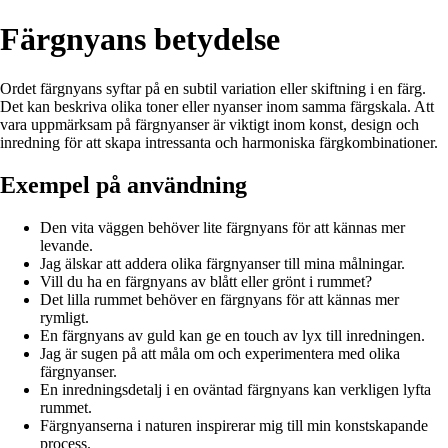
Färgnyans betydelse
Ordet färgnyans syftar på en subtil variation eller skiftning i en färg.
Det kan beskriva olika toner eller nyanser inom samma färgskala. Att
vara uppmärksam på färgnyanser är viktigt inom konst, design och
inredning för att skapa intressanta och harmoniska färgkombinationer.
Exempel på användning
Den vita väggen behöver lite färgnyans för att kännas mer
levande.
Jag älskar att addera olika färgnyanser till mina målningar.
Vill du ha en färgnyans av blått eller grönt i rummet?
Det lilla rummet behöver en färgnyans för att kännas mer
rymligt.
En färgnyans av guld kan ge en touch av lyx till inredningen.
Jag är sugen på att måla om och experimentera med olika
färgnyanser.
En inredningsdetalj i en oväntad färgnyans kan verkligen lyfta
rummet.
Färgnyanserna i naturen inspirerar mig till min konstskapande
process.