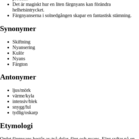
Det är magiskt hur en liten färgnyans kan förändra
helhetsintrycket.
Färgnyanserna i solnedgången skapar en fantastisk stämning.
Synonymer
Skiftning
Nyansering
Kulör
Nyans
Färgton
Antonymer
ljus/mörk
värme/kyla
intensiv/blek
snygg/ful
tydlig/oskarp
Etymologi
Ordet färgnyans består av två delar, färg och nyans. Färg syftar på en