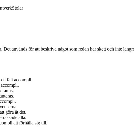
ntverk
Stolar
. Det används för att beskriva något som redan har skett och inte längr
ett fait accompli.
t accompli.
o fanns.
anteras.
accompli.
kvenserna.
att göra åt det.
rraskade alla.
mpli att förhålla sig till.