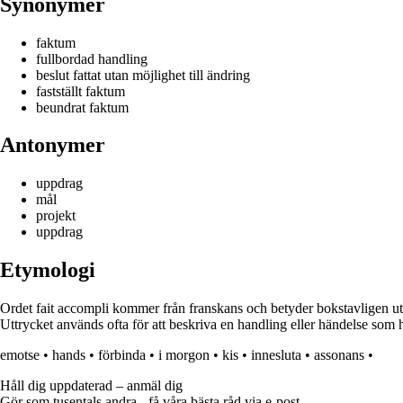
Synonymer
faktum
fullbordad handling
beslut fattat utan möjlighet till ändring
fastställt faktum
beundrat faktum
Antonymer
uppdrag
mål
projekt
uppdrag
Etymologi
Ordet fait accompli kommer från franskans och betyder bokstavligen utfö
Uttrycket används ofta för att beskriva en handling eller händelse som h
emotse
•
hands
•
förbinda
•
i morgon
•
kis
•
innesluta
•
assonans
•
Håll dig uppdaterad – anmäl dig
Gör som tusentals andra - få våra bästa råd via e-post.