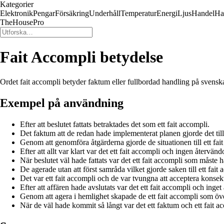
Kategorier
Elektronik
Pengar
Försäkring
Underhåll
Temperatur
Energi
Ljus
Handel
Ha
TheHousePro
Fait Accompli betydelse
Ordet fait accompli betyder faktum eller fullbordad handling på svenska
Exempel på användning
Efter att beslutet fattats betraktades det som ett fait accompli.
Det faktum att de redan hade implementerat planen gjorde det till 
Genom att genomföra åtgärderna gjorde de situationen till ett fai
Efter att allt var klart var det ett fait accompli och ingen återvänd
När beslutet väl hade fattats var det ett fait accompli som måste h
De agerade utan att först samråda vilket gjorde saken till ett fait 
Det var ett fait accompli och de var tvungna att acceptera konse
Efter att affären hade avslutats var det ett fait accompli och inget 
Genom att agera i hemlighet skapade de ett fait accompli som öve
När de väl hade kommit så långt var det ett faktum och ett fait acco