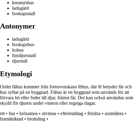
kreaturshus
ladugård
boskapsstall
Antonymer
ladugård
boskapshus
kohus
husdjursstall
djurstall
Etymologi
Ordet fähus kommer från fornsvenskans fëhus, där fë betyder får och
hus syftar på en byggnad. Fähus är en byggnad som används för att
förvara hö eller foder till djur, främst får. Det kan också användas som
skydd för djuren under vintern eller regniga dagar.
ett
•
bur
•
krösamos
•
utvinna
•
eftermiddag
•
förslöa
•
assimilera
•
framåtriktad
•
brottsling
•