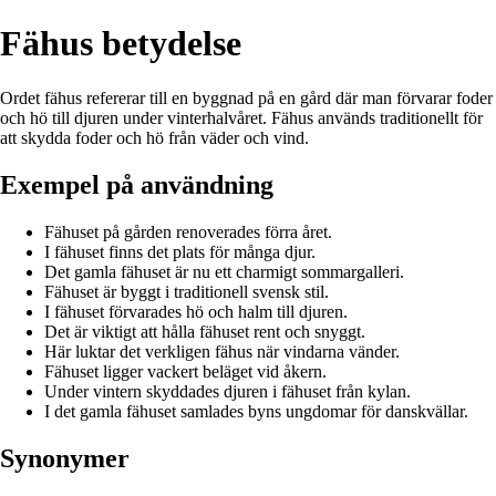
Fähus betydelse
Ordet fähus refererar till en byggnad på en gård där man förvarar foder
och hö till djuren under vinterhalvåret. Fähus används traditionellt för
att skydda foder och hö från väder och vind.
Exempel på användning
Fähuset på gården renoverades förra året.
I fähuset finns det plats för många djur.
Det gamla fähuset är nu ett charmigt sommargalleri.
Fähuset är byggt i traditionell svensk stil.
I fähuset förvarades hö och halm till djuren.
Det är viktigt att hålla fähuset rent och snyggt.
Här luktar det verkligen fähus när vindarna vänder.
Fähuset ligger vackert beläget vid åkern.
Under vintern skyddades djuren i fähuset från kylan.
I det gamla fähuset samlades byns ungdomar för danskvällar.
Synonymer