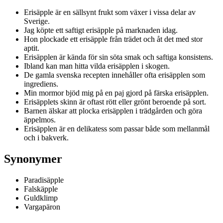
Erisäpple är en sällsynt frukt som växer i vissa delar av
Sverige.
Jag köpte ett saftigt erisäpple på marknaden idag.
Hon plockade ett erisäpple från trädet och åt det med stor
aptit.
Erisäpplen är kända för sin söta smak och saftiga konsistens.
Ibland kan man hitta vilda erisäpplen i skogen.
De gamla svenska recepten innehåller ofta erisäpplen som
ingrediens.
Min mormor bjöd mig på en paj gjord på färska erisäpplen.
Erisäpplets skinn är oftast rött eller grönt beroende på sort.
Barnen älskar att plocka erisäpplen i trädgården och göra
äppelmos.
Erisäpplen är en delikatess som passar både som mellanmål
och i bakverk.
Synonymer
Paradisäpple
Falskäpple
Guldklimp
Vargapäron