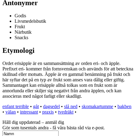
Antonymer
Godis
Livsmedelsbutik
Frukt
Närbutik
Snacks
Etymologi
Ordet erisäpple är en sammansättning av orden eri- och äpple.
Prefixet eri- kommer från fornsvenskan och används för att beteckna
skillnad eller motsats. Äpple är en gammal benämning på frukt och
här syftar det på en typ av frukt som anses vara dålig eller giftig.
Sammantaget kan erisäpple alltså tolkas som en frukt som är
annorlunda eller skiljer sig negativt från andra äpplen, och kan
associeras med något farligt eller skadligt.
enfant terrible
•
gåt
•
dagsedel
•
slå ned
•
skomakartumme
•
bakben
•
välan
•
intressant
•
praxis
•
tvedräkt
•
Håll dig uppdaterad – anmäl dig
Gör som tusentals andra - få våra bästa råd via e-post.