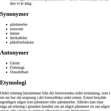
den vi är idag.
Synonymer
påminnelse
souvenir
minne
återkallelse
pliktförebråelse
Antonymer
Glemt
Förträngt
Omedelbart
Etymologi
Ordet erinring härstammar från det fornsvenska ordet ærinniung, som i
sin tur har sitt ursprung i det fornordiska ordet erinni. Erinni betydde
egentligen något som påminner eller påminnelse. Således kan man
säga att erinring i grunden handlar om att något påminner en om något
annat, ofta i form av minnen eller tankar som återkommer.