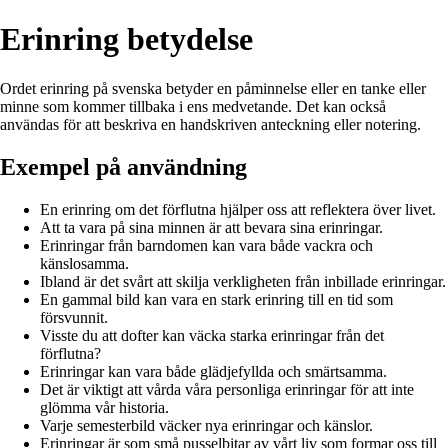
Erinring betydelse
Ordet erinring på svenska betyder en påminnelse eller en tanke eller
minne som kommer tillbaka i ens medvetande. Det kan också
användas för att beskriva en handskriven anteckning eller notering.
Exempel på användning
En erinring om det förflutna hjälper oss att reflektera över livet.
Att ta vara på sina minnen är att bevara sina erinringar.
Erinringar från barndomen kan vara både vackra och
känslosamma.
Ibland är det svårt att skilja verkligheten från inbillade erinringar.
En gammal bild kan vara en stark erinring till en tid som
försvunnit.
Visste du att dofter kan väcka starka erinringar från det
förflutna?
Erinringar kan vara både glädjefyllda och smärtsamma.
Det är viktigt att vårda våra personliga erinringar för att inte
glömma vår historia.
Varje semesterbild väcker nya erinringar och känslor.
Erinringar är som små pusselbitar av vårt liv som formar oss till