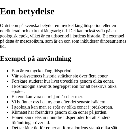
Eon betydelse
Ordet eon på svenska betyder en mycket lång tidsperiod eller en
odefinierad och extremt långvarig tid. Det kan också syfta på en
geologisk epok, vilket är en tidsperiod i jordens historia. Ett exempel
på detta är mesozoikum, som är en eon som inkluderar dinosauriernas
tid.
Exempel på användning
Eon är en mycket lång tidsperiod.
Vår solsystemets historia sträcker sig över flera eoner.
Forskare studerar hur livet utvecklats genom olika eoner.
I kosmologin används begreppet eon för att beskriva olika
epoker.
En eon kan vara en miljard år eller mer.
Vi befinner oss i en ny eon efter det senaste isåldern.
I geologin kan man se spår av olika eoner i jordskorpan.
Klimatet har förändrats genom olika eoner på jorden.
Eonen kan delas in i mindre tidsperioder för att studera
förändringar över tid.
Det tar lång tid för eoner att forma jordens yta på olika sätt.