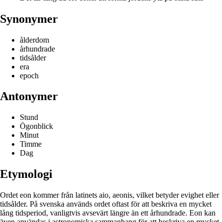
Synonymer
ålderdom
århundrade
tidsålder
era
epoch
Antonymer
Stund
Ögonblick
Minut
Timme
Dag
Etymologi
Ordet eon kommer från latinets aio, aeonis, vilket betyder evighet eller
tidsålder. På svenska används ordet oftast för att beskriva en mycket
lång tidsperiod, vanligtvis avsevärt längre än ett århundrade. Eon kan
även användas i astronomiska sammanhang för att beskriva en mycket