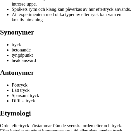
intresse uppe.
Språkets rytm och klang kan påverkas av hur eftertryck används.
Att experimentera med olika typer av eftertryck kan vara en
kreativ utmaning.
Synonymer
tryck
betonande
tyngdpunkt
beaktansvärd
Antonymer
Förtryck
Lätt tryck
Sparsamt tryck
Diffust tryck
Etymologi
Ordet eftertryck härstammar från de svenska orden efter och tryck.
Efter betyder att något kommer senare i tid eller plats, medan tryck