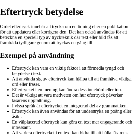
Eftertryck betydelse
Ordet eftertryck innebär att trycka om en tidning eller en publikation
för att uppdatera eller korrigera den. Det kan också användas för att
beteckna en speciell typ av tryckteknik där text eller bild fås att
framträda tydligare genom att tryckas en gång till.
Exempel på användning
Eftertryck kan vara en viktig faktor i att förmedla tyngd och
betydelse i text.
Att använda sig av eftertryck kan hjälpa till att framhäva viktiga
ord eller fraser.
Eftertrycket i en mening kan ändra dess innebörd eller ton.
Det är viktigt att vara medveten om hur eftertryck påverkar
läsarens uppfattning.
I vissa språk är eftertrycket en integrerad del av grammatiken.
Eftertryck kan även användas för att understryka en poäng eller
åsikt.
En välplacerad eftertryck kan göra en text mer engagerande och
intressant.
Att variera eftertrycket i en text kan bidra till att hålla läsarens