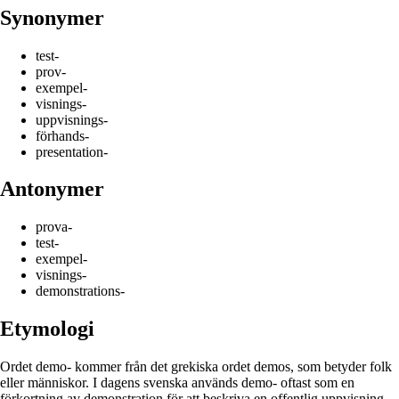
Synonymer
test-
prov-
exempel-
visnings-
uppvisnings-
förhands-
presentation-
Antonymer
prova-
test-
exempel-
visnings-
demonstrations-
Etymologi
Ordet demo- kommer från det grekiska ordet demos, som betyder folk
eller människor. I dagens svenska används demo- oftast som en
förkortning av demonstration för att beskriva en offentlig uppvisning