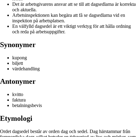
Det är arbetsgivarens ansvar att se till att dagsedlarna är korrekta
och aktuella.
Arbetsinspektionen kan begära att få se dagsedlarna vid en
inspektion på arbetsplatsen.
En välfylld dagsedel är ett viktigt verktyg för att hålla ordning
och reda på arbetsuppgifter.
Synonymer
kupong
biljett
värdehandling
Antonymer
kvitto
faktura
betalningsbevis
Etymologi
Ordet dagsedel består av orden dag och sedel. Dag härstammar från
fornnordiska dagr, vilket betyder en tidsperiod av ljus och mörker, som